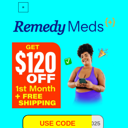
USE CODE
025